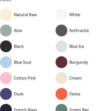
Natural Raw
White
Aloe
Anthracite
Black
Blue Ice
Blue Soul
Burgundy
Cotton Pink
Cream
Dusk
Fiesta
French Navy
Green Bay